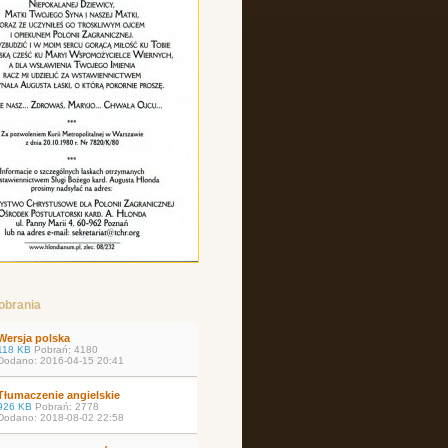
pobrania
Wersja polska
118 KB
Pobrań: 4180
Dodano: 2016-04-15 20:41
Tłumaczenie angielskie
926 KB
Pobrań: 2778
Dodano: 2018-08-02 22:58