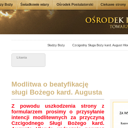
dzy Boży
Świadkowie wiary
Ośrodek Postulatorski
Ciekawe strony
Słudzy Boży
Czcigodny Sługa Boży kard. August Hlo
Litania
Modlitwa o beatyfikację
sługi Bożego kard. Augusta
Z powodu uszkodzenia strony z
formularzem prosimy o przysyłanie
intencji modlitewnych za przyczyną
Czcigodnego Sługi Bożego kard.