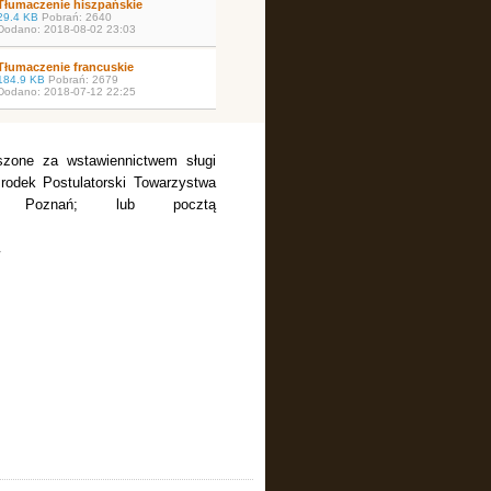
Tłumaczenie hiszpańskie
29.4 KB
Pobrań: 2640
Dodano: 2018-08-02 23:03
Tłumaczenie francuskie
184.9 KB
Pobrań: 2679
Dodano: 2018-07-12 22:25
szone za wstawiennictwem sługi
rodek Postulatorski Towarzystwa
8 Poznań; lub pocztą