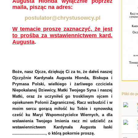
Augusta Hlonda wyłącznie poprzez
maila, pisząc na adres:
postulator@chrystusowcy.pl
W temacie proszę zaznaczyć, że jest
to prośba za wstawiennictwem kard.
Augusta
.
Boże, nasz Ojcze, dziękuję Ci za to, że dałeś naszej
Ojczyźnie Kardynała Augusta Hlonda, Biskupa i
Prymasa Polski, wielkiego i żarliwego czciciela
Niepokalanej Dziewicy, Matki Twojego Syna i naszej
Pliki do 
Matki, oraz że uczyniłeś go troskliwym ojcem i
opiekunem Polonii Zagranicznej. Racz wzbudzić i w
moim sercu gorącą miłość ku Tobie i synowską
cześć ku Maryi Wspomożycielce Wiernych, a dla
wsławienia Twojego Imienia racz mi udzielić za
wstawiennictwem Kardynała Augusta łaski
..........................., o którą pokornie proszę.