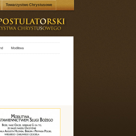
Towarzystwo Chrystusowe
nd
Modlitwa