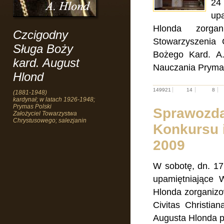
24
up
Hlonda zorgan
Czcigodny
Stowarzyszenia 
Sługa Boży
Bożego Kard. A.
kard. August
Nauczania Prymas
Hlond
149921
14
8
(1881-1948)
kardynał; w latach 1926-1948;
Prymas Polski
Sprawozda
Założyciel Towarzystwa
Chrystusowego; salezjanin
Konkursu i
2009
W sobotę, dn. 17
upamiętniające 
Hlonda zorganizo
Civitas Christia
Augusta Hlonda 