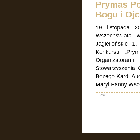
Prymas Po
Bogu i Ojc
19 listopada 2
Wszechświata 
Jagiellońskie 1
Konkursu „Prym
Organizatoram
Stowarzyszenia C
Bożego Kard. Aug
Maryi Panny Wsp
6496