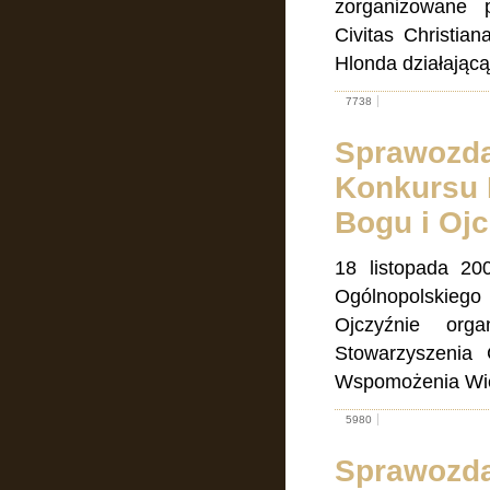
zorganizowane p
Civitas Christia
Hlonda działając
7738
Sprawozda
Konkursu 
Bogu i Ojc
18 listopada 20
Ogólnopolskiego
Ojczyźnie orga
Stowarzyszenia 
Wspomożenia Wie
5980
Sprawozda