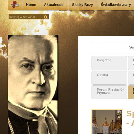
Home
Aktualności
Słudzy Boży
Świadkowie wiary
Słu
Biografia
Galeria
Forum Przyjaciół
Prymasa
S
-