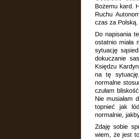
Bożemu kard. H
Ruchu Autonomi
czas za Polską.
Do napisania te
ostatnio miała
sytuację sąsie
dokuczanie sas
Księdzu Kardyna
na tę sytuację
normalne stosun
czułam bliskość
Nie musiałam d
topnieć jak ló
normalnie, jakby
Zdaję sobie sp
wiem, że jest t