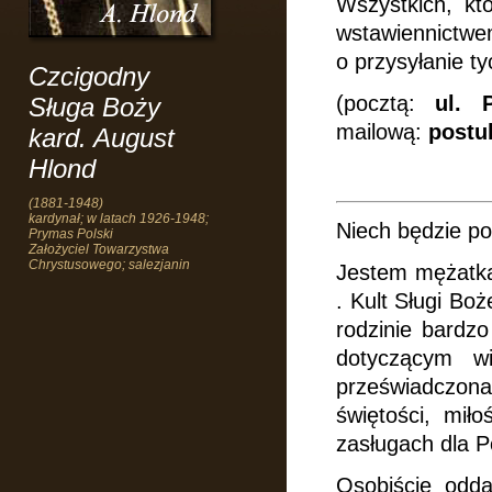
Wszystkich, kt
wstawiennictw
o
przysyłanie t
Czcigodny
(pocztą:
ul. 
Sługa Boży
mailową:
postu
kard. August
Hlond
(1881-1948)
kardynał; w latach 1926-1948;
Niech będzie p
Prymas Polski
Założyciel Towarzystwa
Chrystusowego; salezjanin
Jestem mężatką,
. Kult Sługi Bo
rodzinie bardzo
dotyczącym w
przeświadczona
świętości, mił
zasługach dla Po
Osobiście odda