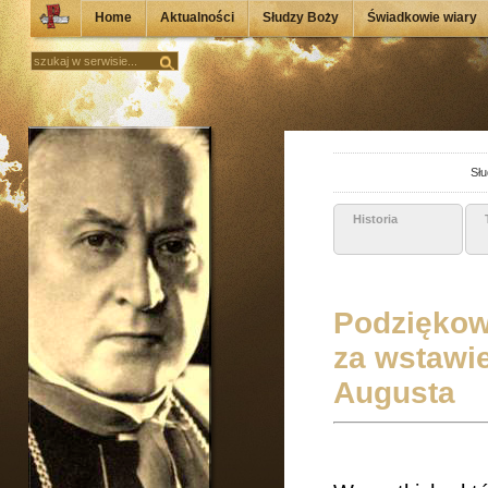
Home
Aktualności
Słudzy Boży
Świadkowie wiary
Słu
Historia
Podziękow
za wstawi
Augusta