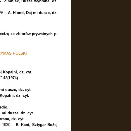
S. Zimniak, Dusza wybrana, dz.
26. -
A. Hlond, Daj mi dusze, dz.
ochodzą
ze zbiorów prywatnych p.
RYMAS POLSKI
j Kopalni, dz. cyt.
" 42(1974).
mi dusze, dz. cyt.
Kopalni, dz. cyt.
edio.
 mi dusze, dz. cyt.
rana, dz. cyt.
- 1930. -
B. Kant, Sztygar Bożej