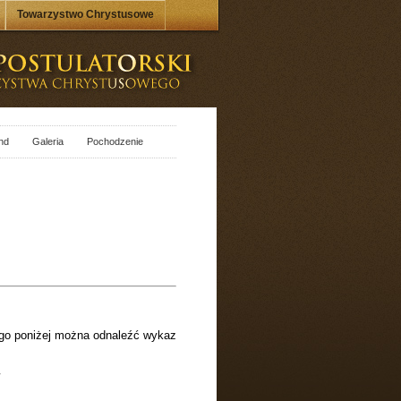
Towarzystwo Chrystusowe
nd
Galeria
Pochodzenie
ego poniżej można odnaleźć wykaz