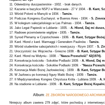
11. Odwiedziny duszpasterskie - 1932. - brak danych.
12. Kazanie w bazylice NSPJ w Warszawie - 27 V 1934. -
B. Kant, Sz
13. Wśród Polonii w Marsylii w 1934. -
Tamże.
14. Podczas Kongresu Eucharyst. w Buenos Aires - 1934. -
S. Zimnia
15. W kolegium salezjańskiego w Las Palmas - 1934. -
Tamże.
16. Jako Legat Papieski w Lublanie - 1935. -
A. Hlond, Daj mi dusze, 
17. Radiowe przemówienie wigilijne - 1935. -
Tamże.
18. Synod Plenarny w Częstochowie - 1936. -
B. Kant, Sztygar Bożej
19. Kard. Hlond z kard. Marmaggi i Generałem Paulinów. -
Tamże.
20. Wśród studentów salezjańskich i nowicjuszy - Rzym 1937. -
S. Zi
21. Uroczystość św. Wojciecha - Gniezno 1938. -
B. Kant, Sztygar Bo
22. Kard. Hlond na Wołyniu - 1938. -
"Nasza Przeszłość" 42(1974).
23. Konsekracja kościoła - Sokołów Podlaski 1939. -
A. Hlond, Daj mi
24. Konsekracja kościoła - Sokołów Podlaski 1939. -
"Nasza Przeszło
25. Koronacja Matki Bożej Jazłowieckiej - 1939. -
B. Kant, Sztygar Bo
26. W Jazłowcu po koronacji figury Matki Bożej - 1939. -
Tamże.
27. II Międzynarodowy Kongres Chrystusa Króla - Lublana 1939. -
A. 
28. Na stadionie w Lublanie - 1939. -
B. Kant, Sztygar Bożej Kopalni,
Album
:
ZE ZBIORÓW NARODOWEGO ARCHIW
Niniejszy album zawiera 279 zdjęć, które pochodzą z internetowy