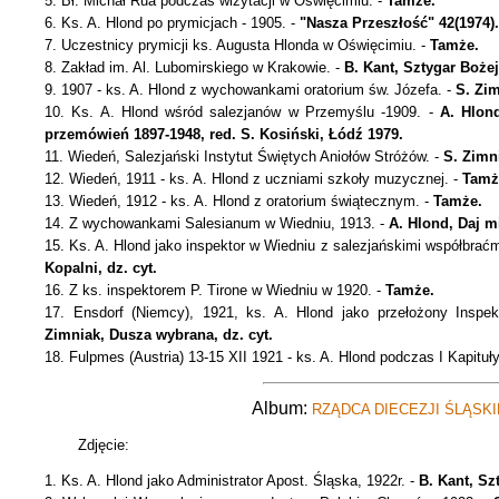
5. Bł. Michał Rua podczas wizytacji w Oświęcimiu. -
Tamże.
6. Ks. A. Hlond po prymicjach - 1905. -
"Nasza Przeszłość" 42(1974).
7. Uczestnicy prymicji ks. Augusta Hlonda w Oświęcimiu. -
Tamże.
8. Zakład im. Al. Lubomirskiego w Krakowie. -
B. Kant, Sztygar Bożej
9. 1907 - ks. A. Hlond z wychowankami oratorium św. Józefa. -
S. Zim
10. Ks. A. Hlond wśród salezjanów w Przemyślu -1909. -
A. Hlon
przemówień 1897-1948, red. S. Kosiński, Łódź 1979.
11. Wiedeń, Salezjański Instytut Świętych Aniołów Stróżów. -
S. Zimn
12. Wiedeń, 1911 - ks. A. Hlond z uczniami szkoły muzycznej. -
Tamż
13. Wiedeń, 1912 - ks. A. Hlond z oratorium świątecznym. -
Tamże.
14. Z wychowankami Salesianum w Wiedniu, 1913. -
A. Hlond, Daj mi
15. Ks. A. Hlond jako inspektor w Wiedniu z salezjańskimi współbraćm
Kopalni, dz. cyt.
16. Z ks. inspektorem P. Tirone w Wiedniu w 1920. -
Tamże.
17. Ensdorf (Niemcy), 1921, ks. A. Hlond jako przełożony Inspekt
Zimniak, Dusza wybrana, dz. cyt.
18. Fulpmes (Austria) 13-15 XII 1921 - ks. A. Hlond podczas I Kapituły
Album:
RZĄDCA DIECEZJI ŚLĄSKI
Zdjęcie:
1. Ks. A. Hlond jako Administrator Apost. Śląska, 1922r. -
B. Kant, Sz