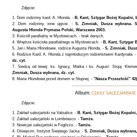
Zdjęcie:
1. Dom rodzinny kard. A. Hlonda. -
B. Kant, Sztygar Bożej Kopalni, 
2. Dom rodzinny, inne ujęcie. -
S. Zimniak, Dusza wybrana. S
Augusta Hlonda Prymasa Polski, Warszawa 2003.
3. Kościół parafialny w Mysłowicach. - brak danych.
4. Wnętrze kościoła parafialnego w Mysłowicach. -
B. Kant, Sztygar B
5. Jan i Maria Hlondowie, rodzice Augusta Hlonda. -
S. Zimniak, Dusz
6. Rodzice Kard. A. Hlonda z najmłodszym rodzeństwem Kardynała. 
dz. cyt.
7. Siedzą od lewej: ks. Ignacy, Matka i ks. August. Stoją: Kleme
Zimniak, Dusza wybrana, dz. cyt.
8. Maria Hlondowa przed domem w Słupnej. -
"Nasza Przeszłość" 42(
Album:
CZASY SALEZJAŃSKIE
Zdjęcie:
1. Zakład salezjański na Valsalice. -
B. Kant, Sztygar Bożej Kopalni,
2. Zakład salezjański w Lombriasco. -
Tamże.
3. Nowicjat salezjański w Foglizzo. -
Tamże.
4. Oświęcim, Instytut Świętego Jacka. -
S. Zimniak, Dusza wybrana, 