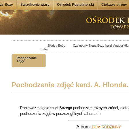
dzy Boży
Świadkowie wiary
Ośrodek Postulatorski
Ciekawe strony
Słudzy Boży
Czcigodny Sługa Boży kard. August Hlo
zdjęć
Pochodzenie
zdjęć
Pochodzenie zdjęć kard. A. Hlonda.
Ponieważ zdjęcia sługi Bożego pochodzą z różnych źródeł, dlat
pochodzenia zdjęć w poszczególnych albumach.
Album:
DOM RODZINNY