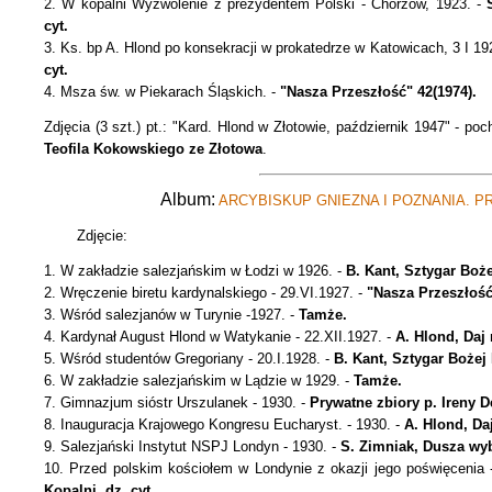
2. W kopalni Wyzwolenie z prezydentem Polski - Chorzów, 1923. -
cyt.
3. Ks. bp A. Hlond po konsekracji w prokatedrze w Katowicach, 3 I 19
cyt.
4. Msza św. w Piekarach Śląskich. -
"Nasza Przeszłość" 42(1974).
Zdjęcia (3 szt.) pt.: "Kard. Hlond w Złotowie, październik 1947" - p
Teofila Kokowskiego ze Złotowa
.
Album:
ARCYBISKUP GNIEZNA I POZNANIA. P
Zdjęcie:
1. W zakładzie salezjańskim w Łodzi w 1926. -
B. Kant, Sztygar Boże
2. Wręczenie biretu kardynalskiego - 29.VI.1927. -
"Nasza Przeszłość
3. Wśród salezjanów w Turynie -1927. -
Tamże.
4. Kardynał August Hlond w Watykanie - 22.XII.1927. -
A. Hlond, Daj 
5. Wśród studentów Gregoriany - 20.I.1928. -
B. Kant, Sztygar Bożej 
6. W zakładzie salezjańskim w Lądzie w 1929. -
Tamże.
7. Gimnazjum sióstr Urszulanek - 1930. -
Prywatne zbiory p. Ireny D
8. Inauguracja Krajowego Kongresu Eucharyst. - 1930. -
A. Hlond, Daj
9. Salezjański Instytut NSPJ Londyn - 1930. -
S. Zimniak, Dusza wyb
10. Przed polskim kościołem w Londynie z okazji jego poświęcenia 
Kopalni, dz. cyt.