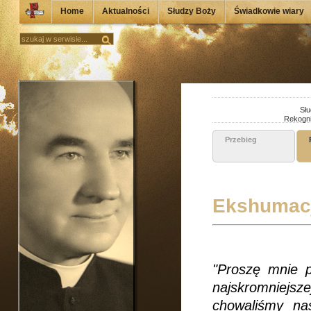
Home
Aktualności
Słudzy Boży
Świadkowie wiary
Słu
Rekogni
Przebieg
Ekshumacj
"Proszę mnie 
najskromniejsze
chowaliśmy na