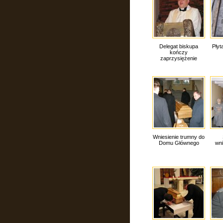
Delegat biskupa
Płyt
kończy
zaprzysiężenie
Wniesienie trumny do
Domu Głównego
wni