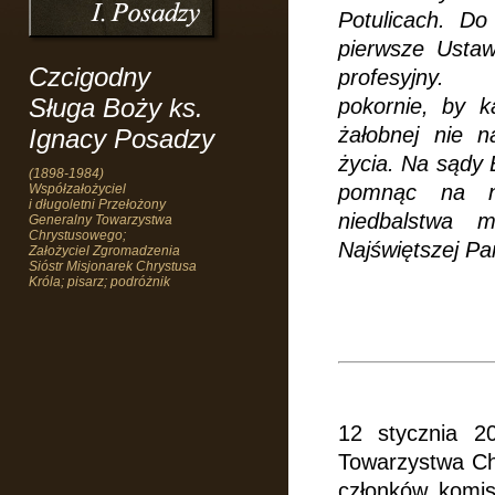
Potulicach. Do
pierwsze Usta
Czcigodny
profesyjny.
Sługa Boży ks.
pokornie, by k
żałobnej nie 
Ignacy Posadzy
życia. Na sądy 
(1898-1984)
pomnąc na ni
Współzałożyciel
i długoletni Przełożony
niedbalstwa 
Generalny Towarzystwa
Chrystusowego;
Najświętszej Pa
Założyciel Zgromadzenia
Sióstr Misjonarek Chrystusa
Króla; pisarz; podróżnik
12 stycznia 2
Towarzystwa Ch
członków komis