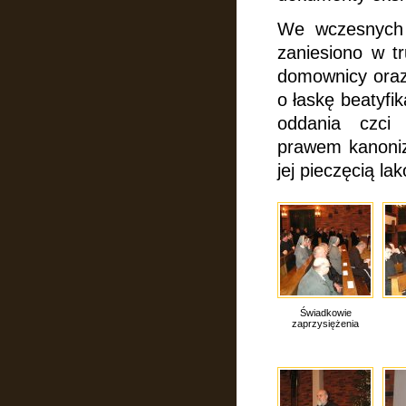
We wczesnych 
zaniesiono w t
domownicy oraz 
o łaskę beatyfi
oddania czci 
prawem kanoniz
jej pieczęcią l
Świadkowie
zaprzysiężenia