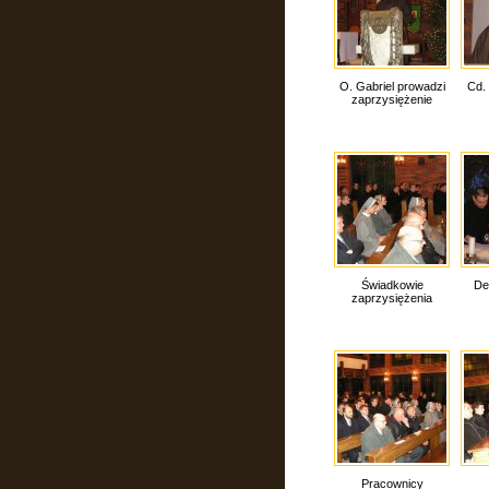
O. Gabriel prowadzi
Cd.
zaprzysiężenie
Świadkowie
De
zaprzysiężenia
Pracownicy