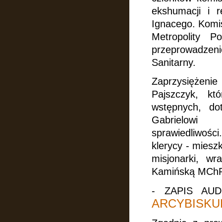
ekshumacji i r
Ignacego. Komi
Metropolity P
przeprowadzeni
Sanitarny.
Zaprzysiężenie 
Pajszczyk, kt
wstępnych, do
Gabrielowi
sprawiedliwości
klerycy - mies
misjonarki, w
Kamińską MCh
-
ZAPIS AUD
ARCYBISKU