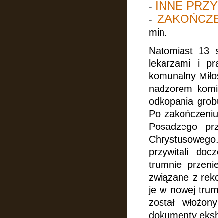
INNE PRZY
-
ZAKOŃCZE
-
min.
Natomiast 13 
lekarzami i p
komunalny Miło
nadzorem komis
odkopania grob
Po zakończeniu
Posadzego pr
Chrystusowego.
przywitali doc
trumnie przeni
związane z reko
je w nowej tru
został włożon
dokumenty eksh