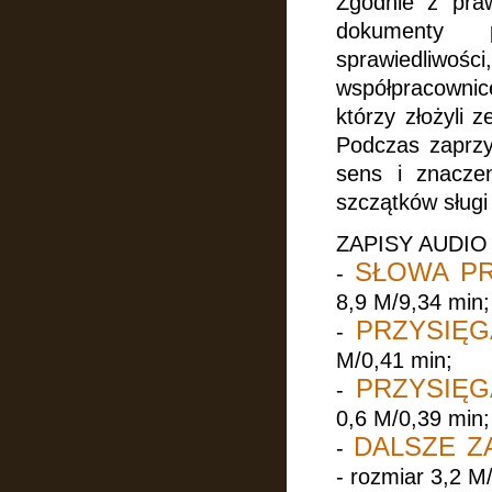
Zgodnie z praw
dokumenty p
sprawiedliwo
współpracownice
którzy złożyli 
Podczas zaprzys
sens i znaczen
szczątków sługi
ZAPISY AUDIO 
SŁOWA P
-
8,9 M/9,34 min;
PRZYSIĘG
-
M/0,41 min;
PRZYSIĘG
-
0,6 M/0,39 min;
DALSZE Z
-
- rozmiar 3,2 M