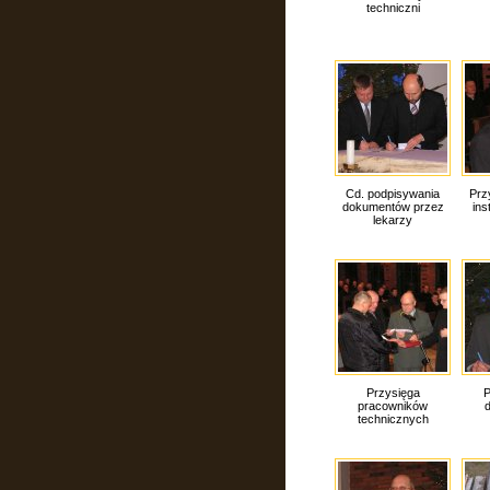
techniczni
Cd. podpisywania
Prz
dokumentów przez
ins
lekarzy
Przysięga
P
pracowników
technicznych