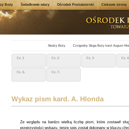
dzy Boży
Świadkowie wiary
Ośrodek Postulatorski
Ciekawe strony
Słudzy Boży
Czcigodny Sługa Boży kard. August Hlo
Cz. 1
Cz. 2
Cz. 3
Cz. 4
Cz. 6.
Cz. 7.
Wykaz pism kard. A. Hlonda
Ze względu na bardzo wielką liczbę pism, które zostawił słu
przejrzystości wykazu, tenże spis został dokonany w kluczu chr