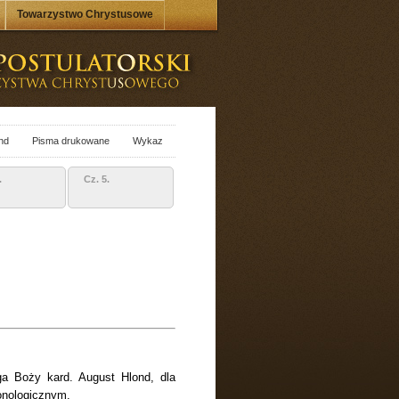
Towarzystwo Chrystusowe
nd
Pisma drukowane
Wykaz
.
Cz. 5.
ga Boży kard. August Hlond, dla
onologicznym.