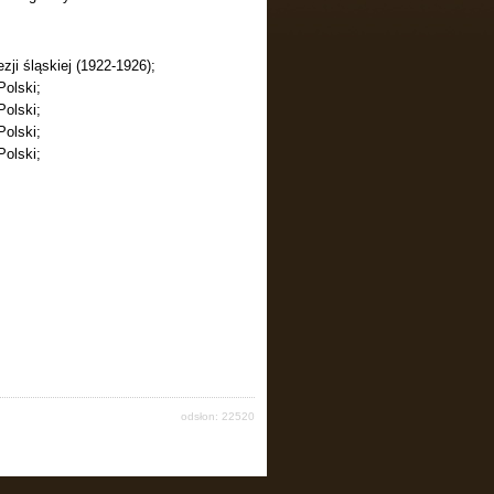
zji śląskiej (1922-1926);
Polski;
Polski;
Polski;
Polski;
odsłon: 22520