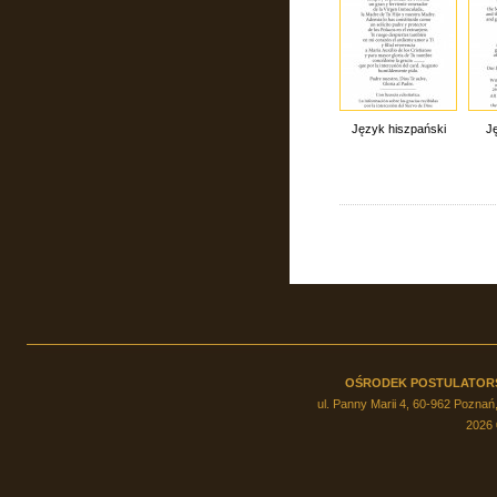
Język hiszpański
Ję
OŚRODEK POSTULATOR
ul. Panny Marii 4, 60-962 Poznań,
2026 