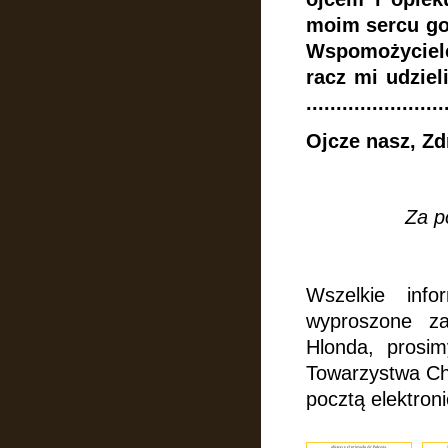
moim sercu go
Wspomożycielc
racz mi udzie
..................
Ojcze nasz, Z
Za p
Wszelkie info
wyproszone za
Hlonda, prosim
Towarzystwa Chr
pocztą elektron