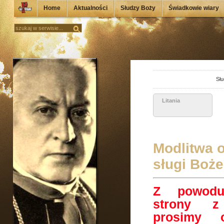
Home
Aktualności
Słudzy Boży
Świadkowie wiary
Słu
Litania
Modlitwa o
sługi Boż
Z powodu
strony z
prosimy o