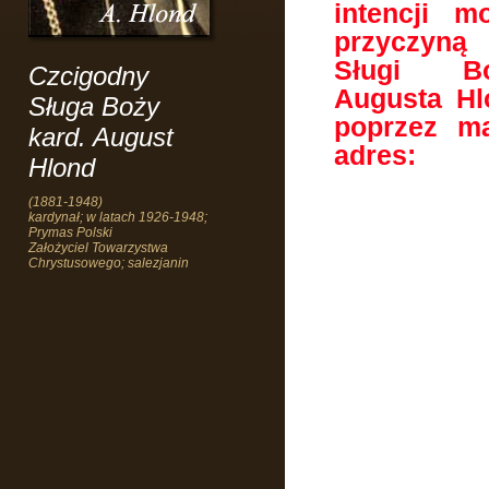
intencji m
przyczyną
Sługi B
Czcigodny
Augusta Hl
Sługa Boży
poprzez ma
kard. August
adres:
Hlond
(1881-1948)
kardynał; w latach 1926-1948;
Prymas Polski
Założyciel Towarzystwa
Chrystusowego; salezjanin