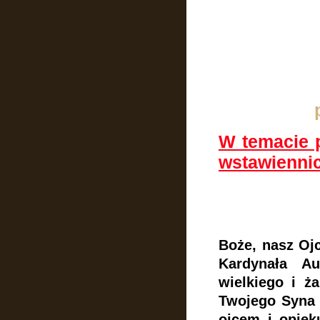
W temacie p
wstawienni
Boże, nasz Ojc
Kardynała A
wielkiego i ża
Twojego Syna i
ojcem i opiek