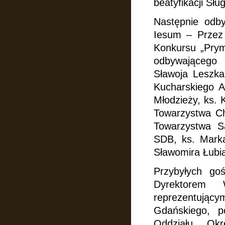
beatyfikacji Sł
Następnie odb
Iesum – Przez
Konkursu „Prym
odbywającego 
Sławoja Leszka
Kucharskiego A
Młodzieży, ks.
Towarzystwa Ch
Towarzystwa S
SDB, ks. Mark
Sławomira Łubi
Przybyłych go
Dyrektorem 
reprezentujący
Gdańskiego, p
Oddziału Okr