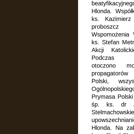
beatyfikacyj
Hlonda. Współk
ks. Kazimier
proboszcz
Wspomożenia
ks. Stefan Met
Akcji Katoli
Podczas 
otoczono
mo
propagatorów
Polski, wszys
Ogólnopolskie
Prymasa Polski 
śp. ks. dr
Stelmachowski
upowszechniani
Hlonda.
Na zak