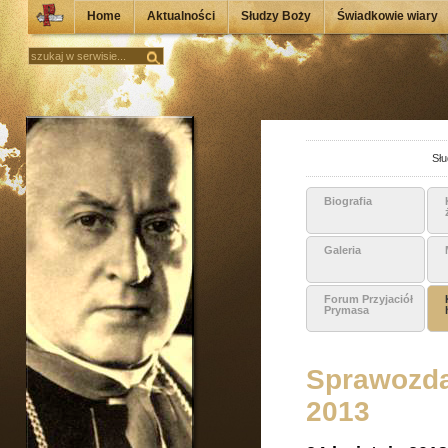
Home
Aktualności
Słudzy Boży
Świadkowie wiary
Słu
Biografia
Galeria
Forum Przyjaciół
Prymasa
Sprawozdan
2013