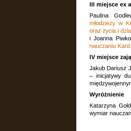
III miejsce ex 
Paulina Godl
młodzieży w Ko
oraz życia i dzi
i Joanna Piwk
nauczaniu Kard
IV miejsce zają
Jakub Dariusz J
– inicjatywy d
międzywojenny
Wyróżnienie
Katarzyna Gołd
wymiar nauczan