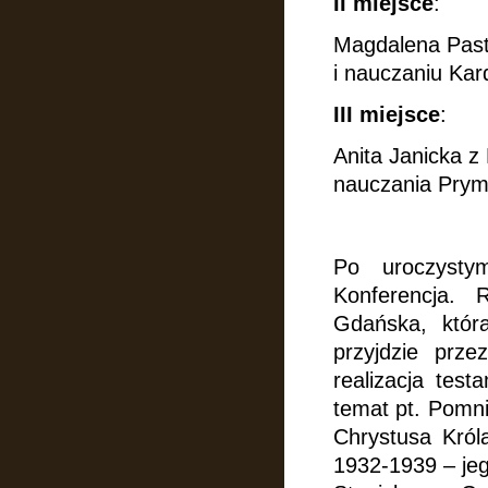
II miejsce
:
Magdalena Past
i nauczaniu Kar
III miejsce
:
Anita Janicka z
nauczania Prym
Po uroczysty
Konferencja.
Gdańska, która
przyjdzie prz
realizacja tes
temat pt. Pomn
Chrystusa Król
1932-
1939 – je