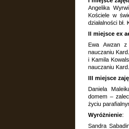
I miejsce zajęł
Angelika Wyrw
Kościele w świ
działalności bł.
II miejsce ex a
Ewa Awzan z 
nauczaniu Kard
i Kamila Kowals
nauczaniu Kard
III miejsce zaję
Daniela Malei
domem – zalece
życiu parafialny
Wyróżnienie
:
Sandra Sabadin