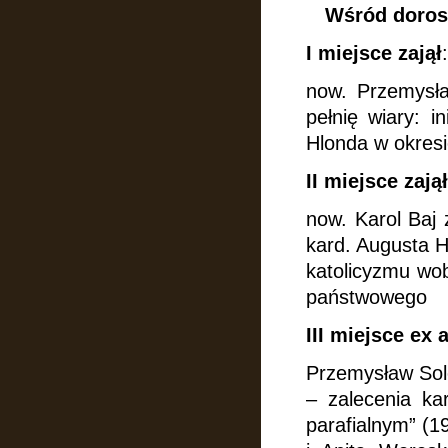
Wśród dorosł
I miejsce zajął
:
now. Przemysła
pełnię wiary: i
Hlonda w okres
II miejsce zajął
now. Karol Baj
kard. Augusta 
katolicyzmu wob
państwowego
III miejsce ex 
Przemysław Sol
– zalecenia ka
parafialnym” (19