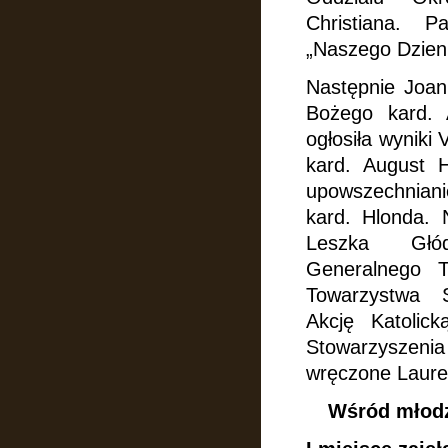
Christiana. 
„Naszego Dzien
Następnie Joann
Bożego kard.
ogłosiła wyniki
kard. August
upowszechniani
kard. Hlonda.
Leszka Głód
Generalnego
Towarzystwa S
Akcję
Katolic
Stowarzyszen
wręczone
Laure
Wśród młodzi