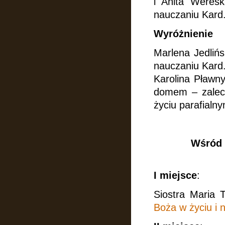
i Anita Weres
nauczaniu Kard
Wyróżnienie
Marlena Jedliń
nauczaniu Kard
Karolina Pławn
domem – zalece
życiu parafialny
Wśród 
I miejsce
:
Siostra Maria 
Boża w życiu i 