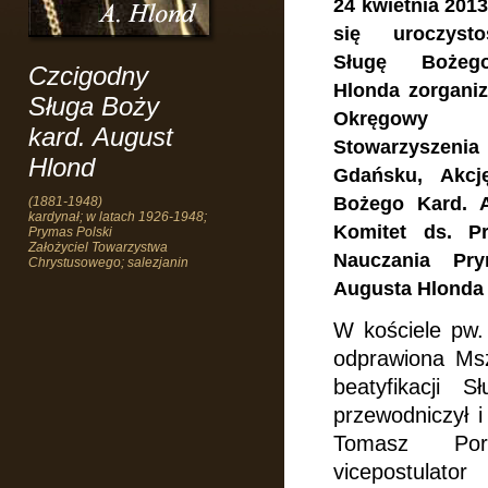
24 kwietnia 201
się uroczysto
Sługę Bożeg
Czcigodny
Hlonda zorgani
Sługa Boży
Okręgowy 
kard. August
Stowarzyszenia 
Hlond
Gdańsku, Akcj
Bożego Kard. 
(1881-1948)
kardynał; w latach 1926-1948;
Komitet ds. P
Prymas Polski
Założyciel Towarzystwa
Nauczania Pry
Chrystusowego; salezjanin
Augusta Hlonda
W kościele pw. 
odprawiona Msz
beatyfikacji 
przewodniczył i
Tomasz Po
vicepostu