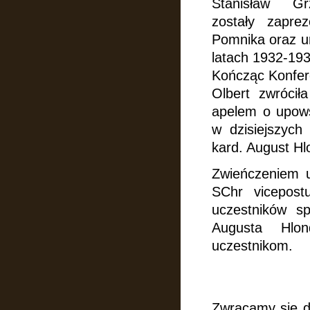
Stanisław G
zostały
zapre
Pomnika oraz ur
latach 1932-193
Kończąc Konfere
Olbert zwrócił
apelem o upow
w dzisiejszych
kard. August
Hl
Zwieńczeniem u
SChr vicepost
uczestników sp
Augusta Hl
uczestnikom.
Zwracamy się do