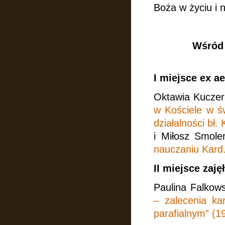
Boża w życiu i 
Wśród 
I miejsce ex ae
Oktawia Kuczer
w Kościele w ś
działalności bł.
i Miłosz Smole
nauczaniu Kard
II miejsce zaję
Paulina Falkow
– zalecenia ka
parafialnym” (19