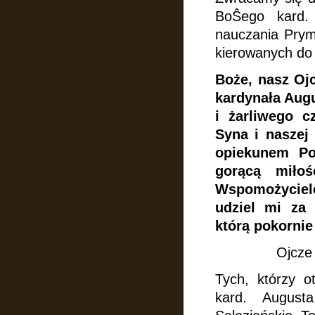
BoŜego kard.
nauczania Prym
kierowanych do
Boże, nasz Ojc
kardynała Aug
i żarliwego c
Syna i naszej
opiekunem Po
gorącą mił
Wspomożyciel
udziel mi za
którą pokornie
Ojcze 
Tych, którzy o
kard. August