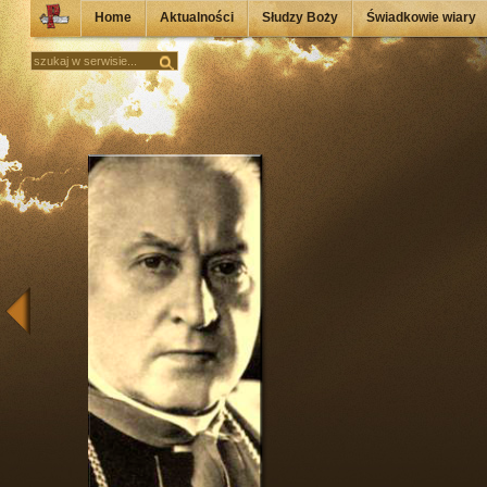
Home
Aktualności
Słudzy Boży
Świadkowie wiary