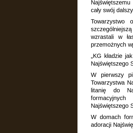
Najświętszemu 
cały swój dalszy
Towarzystwo o
szczególniejsz
wzrastali w ł
przemożnych wp
„KG kładzie ja
Najświętszego 
W pierwszy pi
Towarzystwa Na
litanię do 
formacyjnych
Najświętszego 
W domach forma
adoracji Najśw