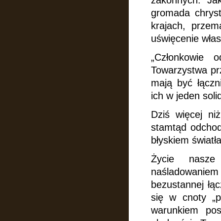
zakonnych. Jak
gromada chryst
krajach, prze
uświęcenie włas
„Członkowie 
Towarzystwa pr
mają być łączn
ich w jeden soli
Dziś więcej niż
stamtąd odchod
błyskiem światł
Życie nasze
naśladowanie
bezustannej łąc
się w cnoty „
warunkiem pos