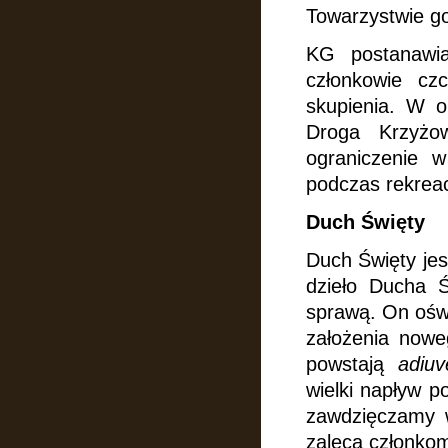
Towarzystwie go
KG postanawia
członkowie czc
skupienia. W o
Droga Krzyżo
ograniczenie w
podczas rekreac
Duch Święty
Duch Święty je
dzieło Ducha 
sprawą. On ośw
założenia nowe
powstają
adiuv
wielki napływ p
zawdzięczamy w
zaleca członko