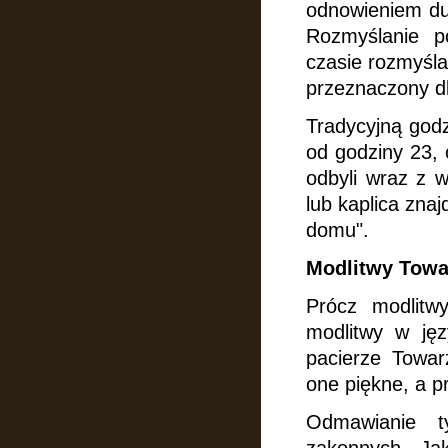
odnowieniem du
Rozmyślanie p
czasie rozmyśla
przeznaczony dl
Tradycyjną godz
od godziny 23, 
odbyli wraz z w
lub kaplica zna
domu".
Modlitwy Towa
Prócz modlitwy
modlitwy w jęz
pacierze Towar
one piękne, a p
Odmawianie t