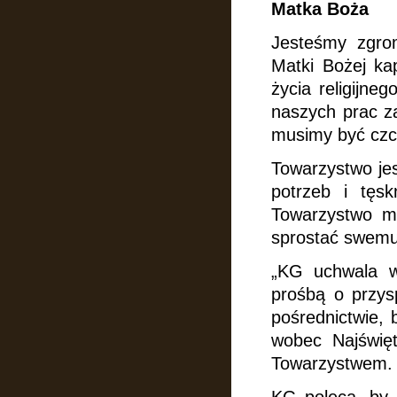
Matka Boża
Jesteśmy zgro
Matki Bożej kap
życia religijne
naszych prac za
musimy być czci
Towarzystwo jes
potrzeb i tęsk
Towarzystwo m
sprostać swemu
„KG uchwala wy
prośbą o przys
pośrednictwie,
wobec Najświę
Towarzystwem.