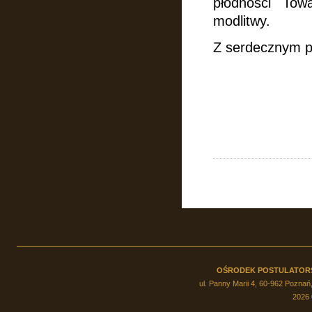
płodności Tow
modlitwy.
Z serdecznym p
OŚRODEK POSTULATOR
ul. Panny Marii 4, 60-962 Poznań,
2026 