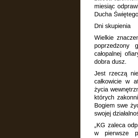
miesiąc odpraw
Ducha Świętego
Dni skupienia
Wielkie znacze
poprzedzony 
całopalnej ofi
dobra dusz.
Jest rzeczą ni
całkowicie w a
życia wewnętrzn
których zakonni
Bogiem swe życ
swojej działalno
„KG zaleca odpr
w pierwsze p