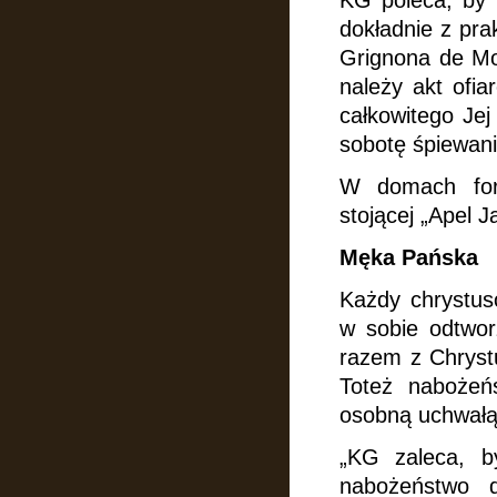
KG poleca, by 
dokładnie z pra
Grignona de Mo
należy akt ofia
całkowitego Je
sobotę śpiewani
W domach for
stojącej „Apel J
Męka Pańska
Każdy chrystus
w sobie odtwo
razem z Chryst
Toteż nabożeń
osobną uchwałą
„KG zaleca, b
nabożeństwo 