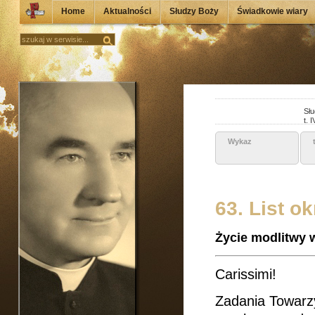
Home
Aktualności
Słudzy Boży
Świadkowie wiary
Słu
t. I
Wykaz
63. List o
Życie modlitwy w
Carissimi!
Zadania Towarzy