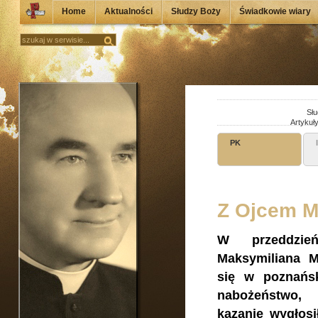
Home
Aktualności
Słudzy Boży
Świadkowie wiary
Słu
Artykuł
PK
Z Ojcem M
W przeddzień
Maksymiliana M
się w poznańsk
nabożeństwo,
kazanie wygłosi