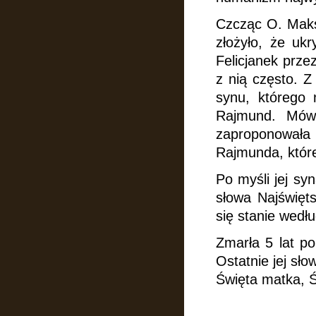
Czcząc O. Maksy
złożyło,
że ukr
Felicjanek prze
z nią często. 
synu, którego 
Rajmund. Mów
zaproponowała 1
Rajmunda, któr
Po myśli jej sy
słowa Najświęts
się stanie wedł
Zmarła 5 lat p
Ostatnie jej sło
Święta matka, Ś