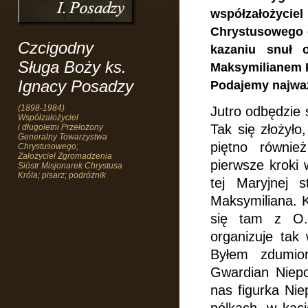
współzałoży
Chrystusowego dl
Czcigodny
kazaniu snuł 
Sługa Boży ks.
Maksymilianem 
Ignacy Posadzy
Podajemy najważ
(1898-1984)
Jutro odbędzie 
Współzałożyciel
Tak się złożyło
i długoletni Przełożony
Generalny Towarzystwa
piętno równie
Chrystusowego;
Założyciel Zgromadzenia
pierwsze kroki 
Sióstr Misjonarek Chrystusa
Króla; pisarz; podróżnik
tej Maryjnej 
Maksymiliana. K
się tam
z O.
organizuje tak 
Byłem zdumio
Gwardian Niepo
nas figurka Nie