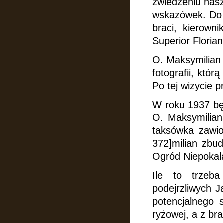
zwiedzeniu nasz
wskazówek. Do 
braci, kierown
Superior Florian
O. Maksymilian 
fotografii, któ
Po tej wizycie p
W roku 1937 bę
O. Maksymilian
taksówka zawio
372]milian zbu
Ogród Niepokal
Ile to trzeb
podejrzliwych J
potencjalnego 
ryżowej, a z bra