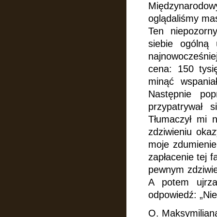
Międzynarodow
oglądaliśmy ma
Ten niepozorn
siebie ogólną
najnowocześni
cena: 150 tysi
minąć wspaniał
Następnie po
przypatrywał s
Tłumaczył mi n
zdziwieniu oka
moje zdumienie
zapłacenie tej 
pewnym zdziwien
A potem ujrza
odpowiedź: „Nie
O. Maksymiliana