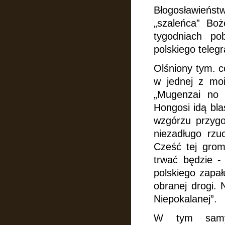
Błogosławieńs
„szaleńca” Boż
tygodniach po
polskiego teleg
Olśniony tym. c
w jednej
z moi
„Mugenzai no 
Hongosi idą bla
wzgórzu przygo
niezadługo rzu
Cześć tej grom
trwać będzie 
polskiego zapał
obranej drogi.
Niepokalanej”.
W tym samy