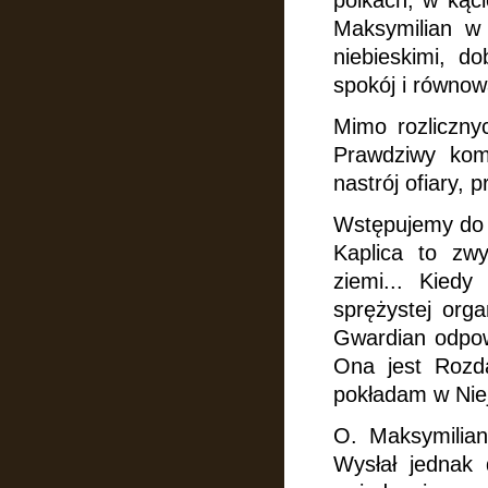
pólkach, w kąc
Maksymilian w
niebieskimi, d
spokój
i równow
Mimo rozlicznyc
Prawdziwy kom
nastrój ofiary, p
Wstępujemy do k
Kaplica to zwy
ziemi... Kied
sprężystej orga
Gwardian odpowi
Ona jest Rozda
pokładam w Niej
O. Maksymilian
Wysłał jednak