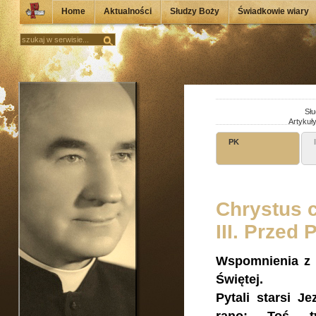
Home
Aktualności
Słudzy Boży
Świadkowie wiary
Słu
Artykuł
PK
Chrystus c
III. Przed
Wspomnienia z 
Świętej.
Pytali starsi J