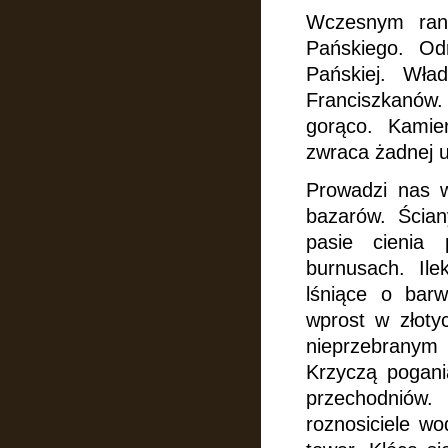
Wczesnym ran
Pańskiego. Od
Pańskiej. Wł
Franciszkanów.
gorąco. Kamien
zwraca żadnej u
Prowadzi nas w
bazarów. Ścia
pasie cienia
burnusach. Ile
lśniące o barw
wprost w złot
nieprzebranym 
Krzyczą pogani
przechodniów
roznosiciele wo