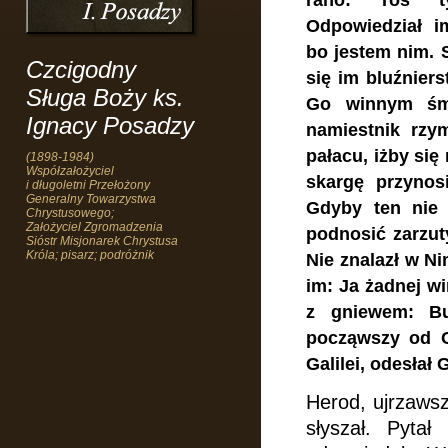
rano: Toś t
Odpowiedział i
bo jestem nim.
Czcigodny
się im bluźniers
Sługa Boży ks.
Go winnym śmi
Ignacy Posadzy
namiestnik rzym
pałacu, iżby się
(1898-1984)
Współzałożyciel
skargę przynos
i długoletni Przełożony
Generalny Towarzystwa
Gdyby ten nie 
Chrystusowego;
Założyciel Zgromadzenia
podnosić zarzut
Sióstr Misjonarek Chrystusa
Króla; pisarz; podróżnik
Nie znalazł w N
im: Ja żadnej w
z gniewem: Bu
począwszy od Ga
Galilei, odesłał
Herod, ujrzawsz
słyszał.
Pytał