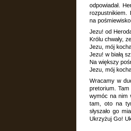
odpowiadał. H
rozpustnikiem.
na pośmiewisko.
Jezu! od Heroda
Królu chwały, z
Jezu, mój koch
Jezu! w białą s
Na większy poś
Jezu, mój koch
Wracamy w duc
pretorium.
Tam 
wymóc na nim wy
tam, oto na t
słyszało go mia
Ukrzyżuj Go! Ukr