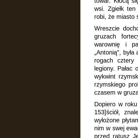
towar. Kłócą si
wsi. Zgiełk te
robi, że miasto
Wreszcie docho
gruzach forte
warownię i p
„Antonią”, była 
rogach cztery
legiony. Pałac
wykwint rzyms
rzymskiego pro
czasem w gruza
Dopiero w roku
153]ściół, zna
wyłożone płyta
nim w swej ewan
przed ratusz Je