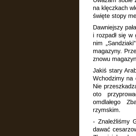
Uważam sobie z
na klęczkach wl
święte stopy me
Dawniejszy pała
i rozpadł się w
nim „Sandziaki”
magazyny. Przed
znowu magazyny
Jakiś stary Ara
Wchodzimy
na 
Nie przeszkadza
oto przyprowa
omdlałego Zba
rzymskim.
- Znaleźliśmy 
dawać cesarzo