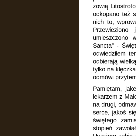
zowią Litostro
odkopano też s
nich to, wprowa
Przewieziono
umieszczono
w
Sancta” - Świę
odwiedziłem te
odbierają wielk
tylko na klęczk
odmówi przytem
Pamiętam, jak
lekarzem
z Mał
na drugi, odmaw
serce, jakoś si
świętego zamia
stopień zawoła