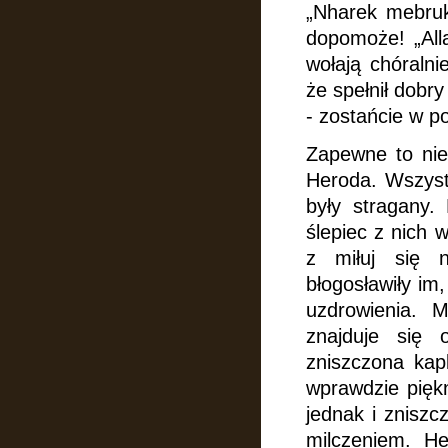
„Nharek mebruk!
dopomoże! „All
wołają chóralni
że spełnił dobr
- zostańcie w po
Zapewne to nie
Heroda. Wszyst
były stragany
ślepiec z nich 
z miłuj się 
błogosławiły im
uzdrowienia.
M
znajduje się
zniszczona kap
wprawdzie piękn
jednak i zniszc
milczeniem. H