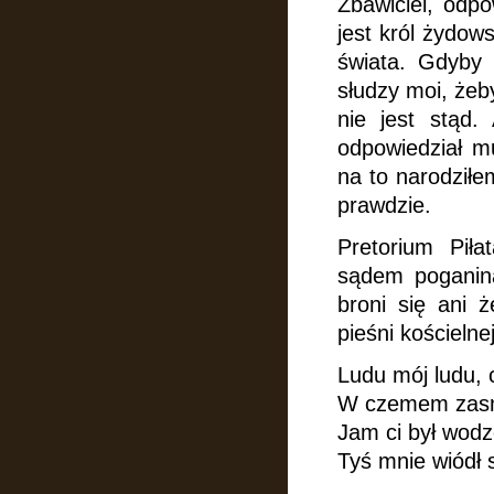
Zbawiciel, odpo
jest król żydow
świata. Gdyby 
słudzy moi, żeb
nie jest stąd.
odpowiedział m
na to narodziłe
prawdzie.
Pretorium Pił
sądem poganina
broni się ani 
pieśni kościelnej
Ludu mój ludu, 
W czemem zasmu
Jam ci był wod
Tyś mnie wiódł 