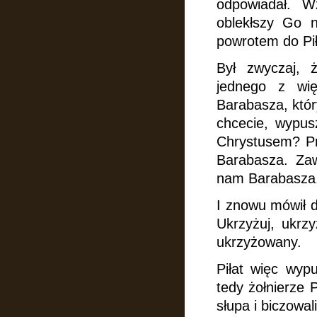
odpowiadał. 
oblekłszy Go 
powrotem do Pił
Był zwyczaj, 
jednego z wię
Barabasza, któr
chcecie, wypus
Chrystusem? Prze
Barabasza. Zaw
nam Barabasza
I znowu mówił d
Ukrzyżuj, ukrz
ukrzyżowany.
Piłat więc wyp
tedy żołnierze 
słupa i biczowa